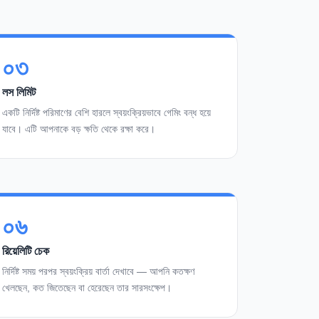
০৩
লস লিমিট
একটি নির্দিষ্ট পরিমাণের বেশি হারলে স্বয়ংক্রিয়ভাবে গেমিং বন্ধ হয়ে
যাবে। এটি আপনাকে বড় ক্ষতি থেকে রক্ষা করে।
০৬
রিয়েলিটি চেক
নির্দিষ্ট সময় পরপর স্বয়ংক্রিয় বার্তা দেখাবে — আপনি কতক্ষণ
খেলছেন, কত জিতেছেন বা হেরেছেন তার সারসংক্ষেপ।