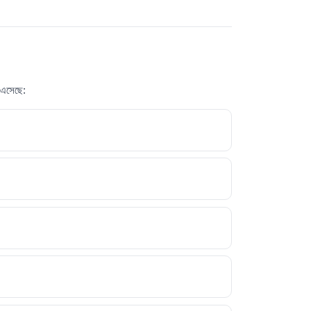
় এসেছে: