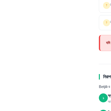
যদি 
নিরাপ
Betjili-র
অ্
১
আপ