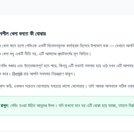
ত্বশীল খেলা বলতে কী বোঝায়
ীল খেলা মানে হলো গেমিংকে একটি বিনোদনমূলক কার্যক্রম হিসেবে উপভোগ করা — যেখানে আপনি নিজ
ল খেলা শুধু একটি নীতি নয়, এটি আমাদের প্ল্যাটফর্মের মূল ভিত্তি।
মিং মজার এবং উত্তেজনাপূর্ণ হতে পারে, কিন্তু এটি তখনই সমস্যা হয়ে ওঠে যখন এটি আপনার দ
ু করে। Betjili চায় আপনি সবসময় নিয়ন্ত্রণে থাকুন।
্বাস করি, একজন সচেতন খেলোয়াড় সবচেয়ে ভালো খেলোয়াড়। তাই আমরা আপনাকে সঠিক তথ্য, 
রাখুন:
গেমিং হওয়া উচিত আনন্দের উৎস। যদি কখনো মনে হয় এটি বোঝা হয়ে যাচ্ছে, তাহলে বিরত