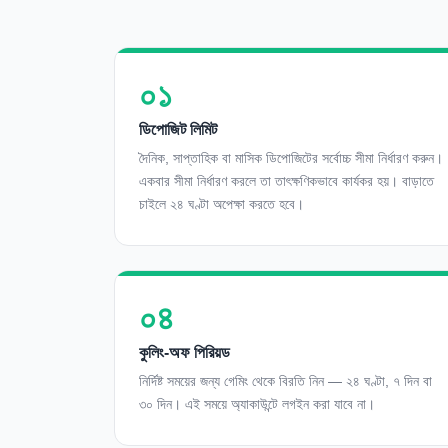
০১
ডিপোজিট লিমিট
দৈনিক, সাপ্তাহিক বা মাসিক ডিপোজিটের সর্বোচ্চ সীমা নির্ধারণ করুন।
একবার সীমা নির্ধারণ করলে তা তাৎক্ষণিকভাবে কার্যকর হয়। বাড়াতে
চাইলে ২৪ ঘণ্টা অপেক্ষা করতে হবে।
০৪
কুলিং-অফ পিরিয়ড
নির্দিষ্ট সময়ের জন্য গেমিং থেকে বিরতি নিন — ২৪ ঘণ্টা, ৭ দিন বা
৩০ দিন। এই সময়ে অ্যাকাউন্টে লগইন করা যাবে না।