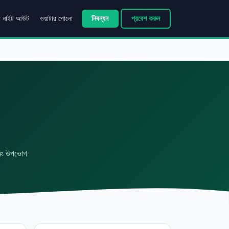
 নাইট আউট
ওয়াটার পোলো
নিবন্ধন
প্রবেশ করুন
েমিং উপভোগ