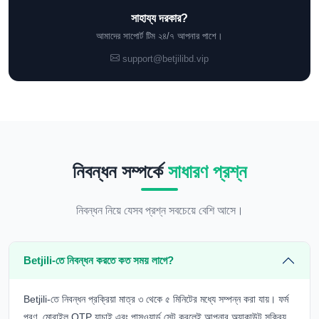
সাহায্য দরকার?
আমাদের সাপোর্ট টিম ২৪/৭ আপনার পাশে।
support@betjilibd.vip
নিবন্ধন সম্পর্কে
সাধারণ প্রশ্ন
নিবন্ধন নিয়ে যেসব প্রশ্ন সবচেয়ে বেশি আসে।
Betjili-তে নিবন্ধন করতে কত সময় লাগে?
Betjili-তে নিবন্ধন প্রক্রিয়া মাত্র ৩ থেকে ৫ মিনিটের মধ্যে সম্পন্ন করা যায়। ফর্ম
পূরণ, মোবাইল OTP যাচাই এবং পাসওয়ার্ড সেট করলেই আপনার অ্যাকাউন্ট সক্রিয়