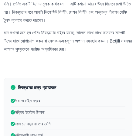
বলি। গেমিং একটি বিনোদনমূলক কার্যক্রম — এটি কখনো আয়ের উৎস হিসেবে দেখা উচিত
নয়। নিবন্ধনের পরে আপনি ডিপোজিট লিমিট, সেশন লিমিট এবং অন্যান্য নিরাপদ গেমিং
টুলস ব্যবহার করতে পারবেন।
যদি কখনো মনে হয় গেমিং নিয়ন্ত্রণের বাইরে যাচ্ছে, তাহলে সাথে সাথে আমাদের সাপোর্ট
টিমের সাথে যোগাযোগ করুন বা সেলফ-এক্সক্লুশন অপশন ব্যবহার করুন। Betjili সবসময়
আপনার সুস্থতাকে সর্বোচ্চ অগ্রাধিকার দেয়।
নিবন্ধনের জন্য প্রয়োজন
বৈধ মোবাইল নম্বর
সক্রিয় ইমেইল ঠিকানা
বয়স ১৮ বছর বা তার বেশি
শক্তিশালী পাসওয়ার্ড