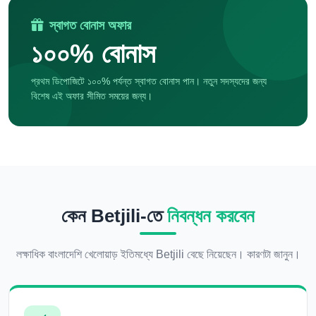
স্বাগত বোনাস অফার
১০০% বোনাস
প্রথম ডিপোজিটে ১০০% পর্যন্ত স্বাগত বোনাস পান। নতুন সদস্যদের জন্য
বিশেষ এই অফার সীমিত সময়ের জন্য।
কেন Betjili-তে
নিবন্ধন করবেন
লক্ষাধিক বাংলাদেশি খেলোয়াড় ইতিমধ্যে Betjili বেছে নিয়েছেন। কারণটা জানুন।