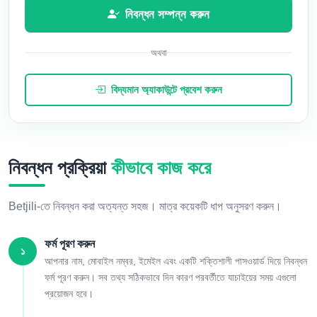
নিবন্ধন সম্পন্ন করুন
অথবা
বিদ্যমান অ্যাকাউন্টে প্রবেশ করুন
নিবন্ধন প্রক্রিয়া
কীভাবে কাজ করে
Betjili-তে নিবন্ধন করা অত্যন্ত সহজ। মাত্র কয়েকটি ধাপ অনুসরণ করুন।
ফর্ম পূরণ করুন
১
আপনার নাম, মোবাইল নম্বর, ইমেইল এবং একটি শক্তিশালী পাসওয়ার্ড দিয়ে নিবন্ধন
ফর্ম পূরণ করুন। সব তথ্য সঠিকভাবে দিন কারণ পরবর্তীতে যাচাইয়ের সময় এগুলো
প্রয়োজন হবে।