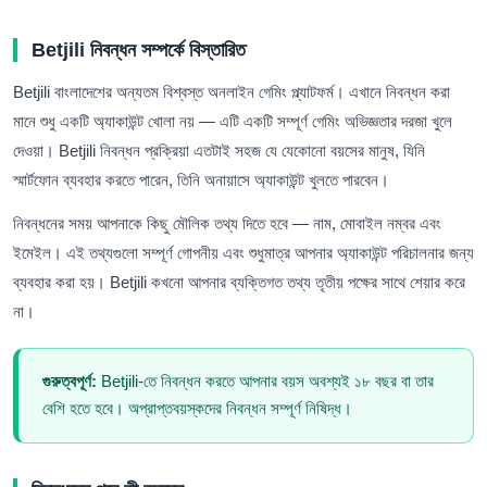
Betjili নিবন্ধন সম্পর্কে বিস্তারিত
Betjili বাংলাদেশের অন্যতম বিশ্বস্ত অনলাইন গেমিং প্ল্যাটফর্ম। এখানে নিবন্ধন করা
মানে শুধু একটি অ্যাকাউন্ট খোলা নয় — এটি একটি সম্পূর্ণ গেমিং অভিজ্ঞতার দরজা খুলে
দেওয়া। Betjili নিবন্ধন প্রক্রিয়া এতটাই সহজ যে যেকোনো বয়সের মানুষ, যিনি
স্মার্টফোন ব্যবহার করতে পারেন, তিনি অনায়াসে অ্যাকাউন্ট খুলতে পারবেন।
নিবন্ধনের সময় আপনাকে কিছু মৌলিক তথ্য দিতে হবে — নাম, মোবাইল নম্বর এবং
ইমেইল। এই তথ্যগুলো সম্পূর্ণ গোপনীয় এবং শুধুমাত্র আপনার অ্যাকাউন্ট পরিচালনার জন্য
ব্যবহার করা হয়। Betjili কখনো আপনার ব্যক্তিগত তথ্য তৃতীয় পক্ষের সাথে শেয়ার করে
না।
গুরুত্বপূর্ণ:
Betjili-তে নিবন্ধন করতে আপনার বয়স অবশ্যই ১৮ বছর বা তার
বেশি হতে হবে। অপ্রাপ্তবয়স্কদের নিবন্ধন সম্পূর্ণ নিষিদ্ধ।