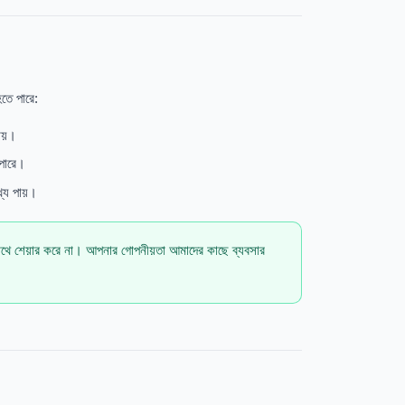
তে পারে:
ায়।
 পারে।
থ্য পায়।
সাথে শেয়ার করে না। আপনার গোপনীয়তা আমাদের কাছে ব্যবসার