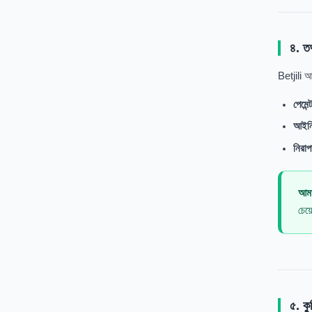
৪. তথ
Betjili আ
পেমেন
আইনি 
নিরাপ
আমা
চেয়
৫. কু