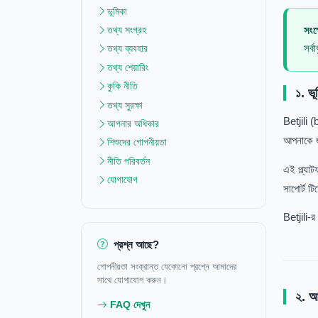
ভূমিকা
সংক্
তথ্য সংগ্রহ
সর্ব
তথ্য ব্যবহার
তথ্য শেয়ারিং
কুকি নীতি
১. ভূ
তথ্য সুরক্ষা
Betjili (
আপনার অধিকার
আপনাকে জা
শিশুদের গোপনীয়তা
নীতি পরিবর্তন
এই প্ল্যা
যোগাযোগ
সাপোর্ট 
Betjili-র
প্রশ্ন আছে?
গোপনীয়তা সংক্রান্ত যেকোনো প্রশ্নে আমাদের
সাথে যোগাযোগ করুন।
২. আ
FAQ দেখুন