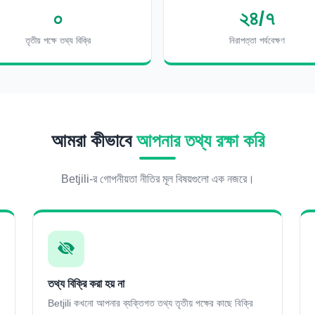
০
২৪/৭
তৃতীয় পক্ষে তথ্য বিক্রি
নিরাপত্তা পর্যবেক্ষণ
আমরা কীভাবে
আপনার তথ্য রক্ষা করি
Betjili-র গোপনীয়তা নীতির মূল বিষয়গুলো এক নজরে।
তথ্য বিক্রি করা হয় না
Betjili কখনো আপনার ব্যক্তিগত তথ্য তৃতীয় পক্ষের কাছে বিক্রি