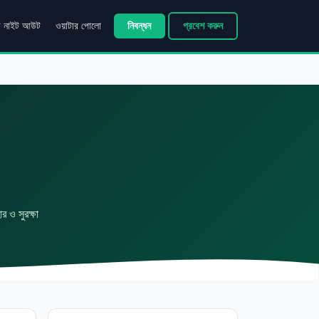
 নাইট আউট
ওয়াটার পোলো
নিবন্ধন
প্রবেশ করুন
 ও সুরক্ষা