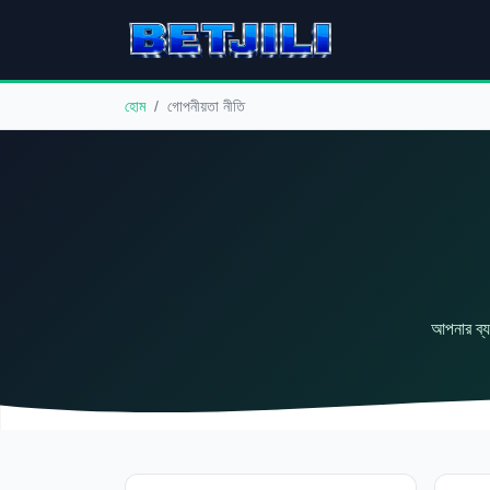
হোম
গোপনীয়তা নীতি
আপনার ব্য