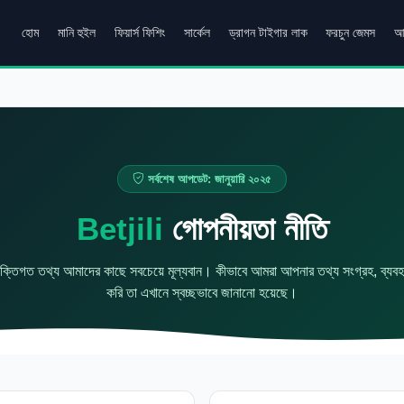
হোম
মানি হুইল
ফিয়ার্স ফিশিং
সার্কেল
ড্রাগন টাইগার লাক
ফরচুন জেমস
আ
সর্বশেষ আপডেট: জানুয়ারি ২০২৫
Betjili
গোপনীয়তা নীতি
ক্তিগত তথ্য আমাদের কাছে সবচেয়ে মূল্যবান। কীভাবে আমরা আপনার তথ্য সংগ্রহ, ব্যবহার
করি তা এখানে স্বচ্ছভাবে জানানো হয়েছে।