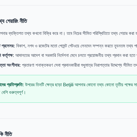
্য শেয়ারিং নীতি
পনার ব্যক্তিগত তথ্য কখনো বিক্রি করে না। তবে নিচের সীমিত পরিস্থিতিতে তথ্য শেয়ার করা হ
্ট প্রসেসর:
বিকাশ, নগদ ও রকেটের মতো পেমেন্ট গেটওয়ে লেনদেন সম্পন্ন করতে ন্যূনতম তথ্য প
কর্তৃপক্ষ:
আদালতের আদেশ বা সরকারি নির্দেশনা মেনে চলতে প্রয়োজনীয় তথ্য প্রদান করা হতে
ত্তা অংশীদার:
প্রতারণা শনাক্তকরণ সেবা প্রদানকারীরা শুধুমাত্র নিরাপত্তার উদ্দেশ্যে সীমিত ত
দের প্রতিশ্রুতি:
উপরের তিনটি ক্ষেত্র ছাড়া Betjili আপনার কোনো তথ্য কোনো তৃতীয় পক্ষের 
ে বেশি গুরুত্বপূর্ণ।
কি নীতি