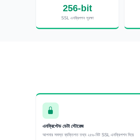
256-bit
SSL এনক্রিপশন সুরক্ষা
এনক্রিপ্টেড ডেটা স্টোরেজ
আপনার সমস্ত ব্যক্তিগত তথ্য ২৫৬-বিট SSL এনক্রিপশন দিয়ে