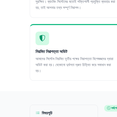
সুরক্ষিত। ব্যাংকিং সিস্টেমের মতোই শক্তিশালী প্রযুক্তি ব্যবহার করা
হয়, তাই আপনার তথ্য সম্পূর্ণ নিরাপদ।
নিয়মিত নিরাপত্তা অডিট
আমাদের সিস্টেম নিয়মিত তৃতীয় পক্ষের নিরাপত্তা বিশেষজ্ঞদের দ্বারা
অডিট করা হয়। যেকোনো দুর্বলতা দ্রুত চিহ্নিত করে সমাধান করা
হয়।
সর্বশ
বিষয়সূচি