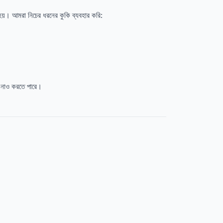
হয়। আমরা নিচের ধরনের কুকি ব্যবহার করি:
জ নাও করতে পারে।