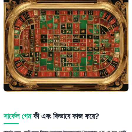
সার্কেল গেম
কী এবং কিভাবে কাজ করে?