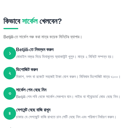
কিভাবে
সার্কেল
খেলবেন?
Betjili-তে সার্কেল শুরু করা মাত্র কয়েক মিনিটের ব্যাপার।
Betjili-তে নিবন্ধন করুন
১
মোবাইল নম্বর দিয়ে বিনামূল্যে অ্যাকাউন্ট খুলুন। মাত্র ২ মিনিটে সম্পন্ন হয়।
ডিপোজিট করুন
২
বিকাশ, নগদ বা রকেটে সহজেই টাকা যোগ করুন। মিনিমাম ডিপোজিট মাত্র ৳১০০।
সার্কেল গেম বেছে নিন
৩
Betjili গেম লবি থেকে সার্কেল সেকশনে যান। লাইভ বা স্ট্যান্ডার্ড মোড বেছে নিন।
সেগমেন্ট বেছে বাজি রাখুন
৪
চাকার যে সেগমেন্টে বাজি রাখতে চান সেটি বেছে নিন এবং পরিমাণ নির্ধারণ করুন।