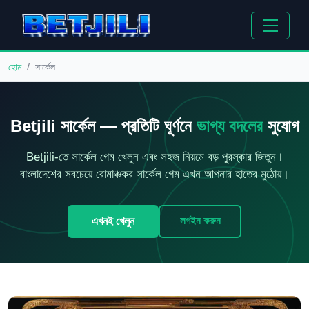
হোম
সার্কেল
Betjili সার্কেল — প্রতিটি ঘূর্ণনে
ভাগ্য বদলের
সুযোগ
Betjili-তে সার্কেল গেম খেলুন এবং সহজ নিয়মে বড় পুরস্কার জিতুন।
বাংলাদেশের সবচেয়ে রোমাঞ্চকর সার্কেল গেম এখন আপনার হাতের মুঠোয়।
লগইন করুন
এখনই খেলুন