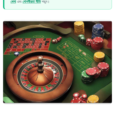
খেলা
এবং
গোপনীয়তা নীতি
পড়ুন।