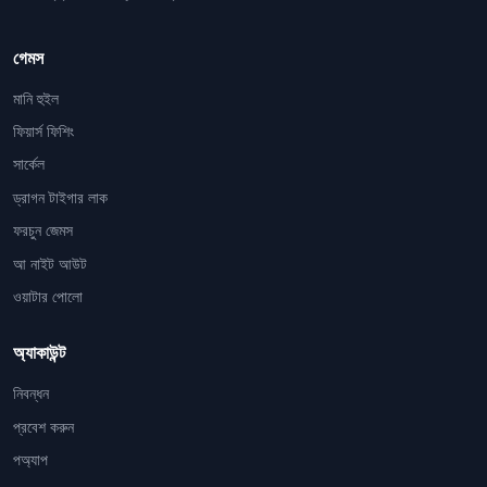
গেমস
মানি হুইল
ফিয়ার্স ফিশিং
সার্কেল
ড্রাগন টাইগার লাক
ফরচুন জেমস
আ নাইট আউট
ওয়াটার পোলো
অ্যাকাউন্ট
নিবন্ধন
প্রবেশ করুন
পঅ্যাপ