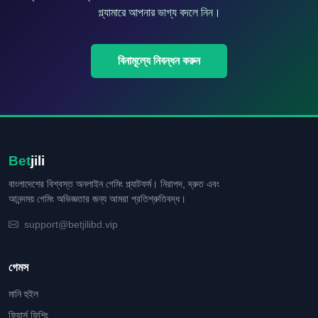
গ্ল্যামারে আপনার ভাগ্য বদলে নিন।
বিনামূল্যে নিবন্ধন করুন
Bet
jili
বাংলাদেশের বিশ্বস্ত অনলাইন গেমিং প্ল্যাটফর্ম। নিরাপদ, দ্রুত এবং
আনন্দময় গেমিং অভিজ্ঞতার জন্য আমরা প্রতিশ্রুতিবদ্ধ।
support@betjilibd.vip
গেমস
মানি হুইল
ফিয়ার্স ফিশিং