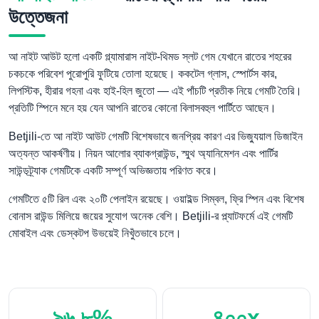
উত্তেজনা
আ নাইট আউট হলো একটি গ্ল্যামারাস নাইট-থিমড স্লট গেম যেখানে রাতের শহরের
চকচকে পরিবেশ পুরোপুরি ফুটিয়ে তোলা হয়েছে। ককটেল গ্লাস, স্পোর্টস কার,
লিপস্টিক, হীরার গহনা এবং হাই-হিল জুতো — এই পাঁচটি প্রতীক নিয়ে গেমটি তৈরি।
প্রতিটি স্পিনে মনে হয় যেন আপনি রাতের কোনো বিলাসবহুল পার্টিতে আছেন।
Betjili-তে আ নাইট আউট গেমটি বিশেষভাবে জনপ্রিয় কারণ এর ভিজ্যুয়াল ডিজাইন
অত্যন্ত আকর্ষণীয়। নিয়ন আলোর ব্যাকগ্রাউন্ড, স্মুথ অ্যানিমেশন এবং পার্টির
সাউন্ডট্র্যাক গেমটিকে একটি সম্পূর্ণ অভিজ্ঞতায় পরিণত করে।
গেমটিতে ৫টি রিল এবং ২০টি পেলাইন রয়েছে। ওয়াইল্ড সিম্বল, ফ্রি স্পিন এবং বিশেষ
বোনাস রাউন্ড মিলিয়ে জয়ের সুযোগ অনেক বেশি। Betjili-র প্ল্যাটফর্মে এই গেমটি
মোবাইল এবং ডেস্কটপ উভয়েই নিখুঁতভাবে চলে।
৯৬.৮%
৪০০x