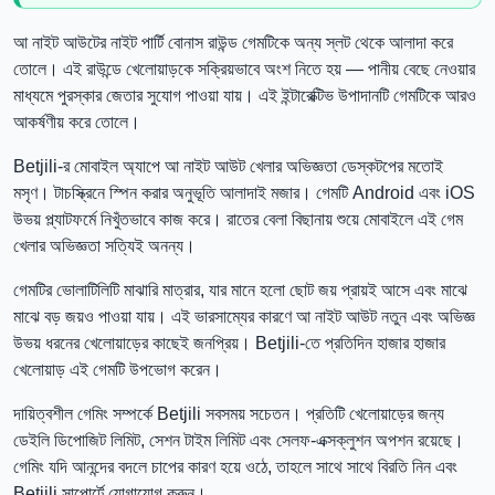
আ নাইট আউটের নাইট পার্টি বোনাস রাউন্ড গেমটিকে অন্য স্লট থেকে আলাদা করে
তোলে। এই রাউন্ডে খেলোয়াড়কে সক্রিয়ভাবে অংশ নিতে হয় — পানীয় বেছে নেওয়ার
মাধ্যমে পুরস্কার জেতার সুযোগ পাওয়া যায়। এই ইন্টারেক্টিভ উপাদানটি গেমটিকে আরও
আকর্ষণীয় করে তোলে।
Betjili-র মোবাইল অ্যাপে আ নাইট আউট খেলার অভিজ্ঞতা ডেস্কটপের মতোই
মসৃণ। টাচস্ক্রিনে স্পিন করার অনুভূতি আলাদাই মজার। গেমটি Android এবং iOS
উভয় প্ল্যাটফর্মে নিখুঁতভাবে কাজ করে। রাতের বেলা বিছানায় শুয়ে মোবাইলে এই গেম
খেলার অভিজ্ঞতা সত্যিই অনন্য।
গেমটির ভোলাটিলিটি মাঝারি মাত্রার, যার মানে হলো ছোট জয় প্রায়ই আসে এবং মাঝে
মাঝে বড় জয়ও পাওয়া যায়। এই ভারসাম্যের কারণে আ নাইট আউট নতুন এবং অভিজ্ঞ
উভয় ধরনের খেলোয়াড়ের কাছেই জনপ্রিয়। Betjili-তে প্রতিদিন হাজার হাজার
খেলোয়াড় এই গেমটি উপভোগ করেন।
দায়িত্বশীল গেমিং সম্পর্কে Betjili সবসময় সচেতন। প্রতিটি খেলোয়াড়ের জন্য
ডেইলি ডিপোজিট লিমিট, সেশন টাইম লিমিট এবং সেলফ-এক্সক্লুশন অপশন রয়েছে।
গেমিং যদি আনন্দের বদলে চাপের কারণ হয়ে ওঠে, তাহলে সাথে সাথে বিরতি নিন এবং
Betjili সাপোর্টে যোগাযোগ করুন।