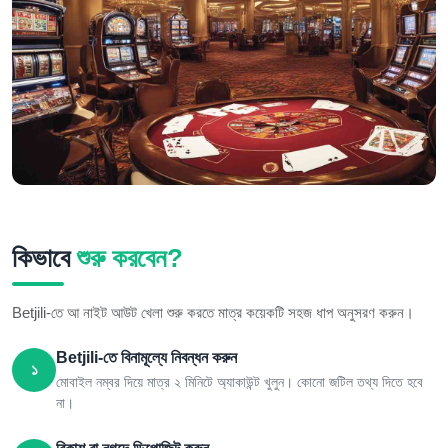
কিভাবে
শুরু করবেন?
Betjili-তে আ নাইট আউট খেলা শুরু করতে মাত্র কয়েকটি সহজ ধাপ অনুসরণ করুন।
Betjili-তে বিনামূল্যে নিবন্ধন করুন
১
মোবাইল নম্বর দিয়ে মাত্র ২ মিনিটে অ্যাকাউন্ট খুলুন। কোনো জটিল তথ্য দিতে হবে
না।