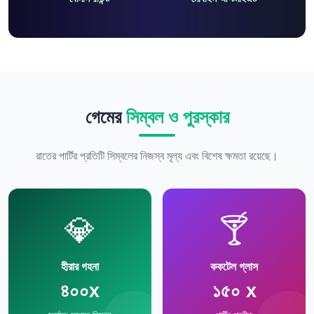
গেমের
সিম্বল ও পুরস্কার
রাতের পার্টির প্রতিটি সিম্বলের নিজস্ব মূল্য এবং বিশেষ ক্ষমতা রয়েছে।
💎
🍸
হীরার গহনা
ককটেল গ্লাস
৪০০x
১৫০ x