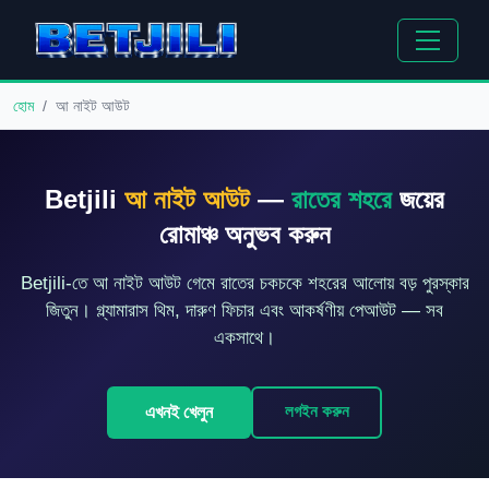
হোম
আ নাইট আউট
Betjili
আ নাইট আউট
—
রাতের শহরে
জয়ের
রোমাঞ্চ অনুভব করুন
Betjili-তে আ নাইট আউট গেমে রাতের চকচকে শহরের আলোয় বড় পুরস্কার
জিতুন। গ্ল্যামারাস থিম, দারুণ ফিচার এবং আকর্ষণীয় পেআউট — সব
একসাথে।
লগইন করুন
এখনই খেলুন