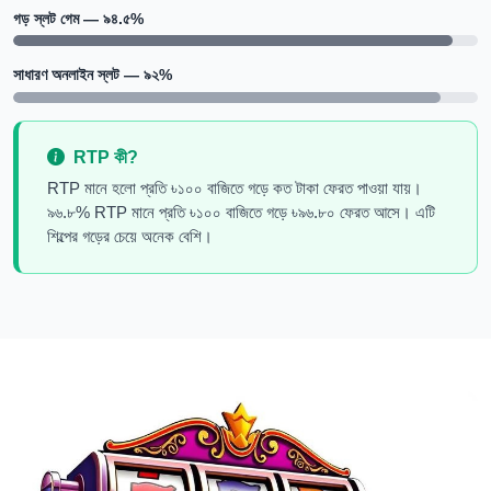
গড় স্লট গেম — ৯৪.৫%
সাধারণ অনলাইন স্লট — ৯২%
RTP কী?
RTP মানে হলো প্রতি ৳১০০ বাজিতে গড়ে কত টাকা ফেরত পাওয়া যায়।
৯৬.৮% RTP মানে প্রতি ৳১০০ বাজিতে গড়ে ৳৯৬.৮০ ফেরত আসে। এটি
শিল্পের গড়ের চেয়ে অনেক বেশি।