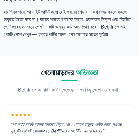
সামগ্রিকভাবে, আ নাইট আউট হলো সেই ধরনের গেম যা একবার শুরু করলে সহজে
ছাড়তে ইচ্ছে করে না। রাতের শহরের চকচকে আলো, গ্ল্যামারাস সিম্বল এবং নিয়মিত
ছোট জয়ের সমন্বয়ে গেমটি একটি অনন্য অভিজ্ঞতা তৈরি করে। Betjili-তে এই
গেমটি খেলে দেখুন — রাতের পার্টির আনন্দ এখন আপনার হাতের মুঠোয়।
খেলোয়াড়দের
অভিজ্ঞতা
Betjili-তে আ নাইট আউট খেলেছেন এমন কিছু খেলোয়াড়ের কথা।
★★★★★
"আ নাইট আউট আমার সবচেয়ে প্রিয় গেম। বোনাস রাউন্ডে পানীয় বেছে নেওয়ার
মুহূর্তটা সত্যিই রোমাঞ্চকর। Betjili-তে পেআউটও অনেক দ্রুত।"